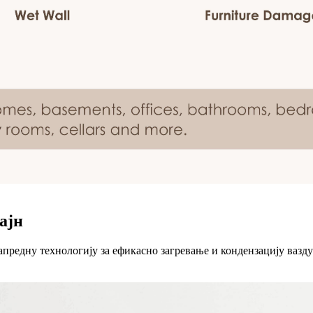
ајн
апредну технологију за ефикасно загревање и кондензацију вазду