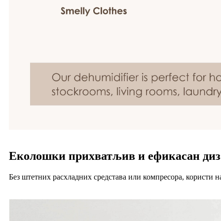
Еколошки прихватљив и ефикасан диз
Без штетних расхладних средстава или компресора, користи н