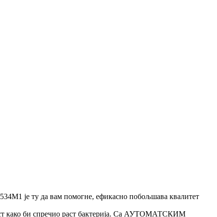
-534M1 је ту да вам помогне, ефикасно побољшава квалитет
ост како би спречио раст бактерија. Са АУТОМАТСКИМ