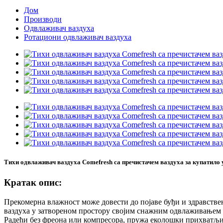
Дом
Производи
Одвлаживач ваздуха
Ротациони одвлаживач ваздуха
Тихи одвлаживач ваздуха Comefresh са пречистачем ваздуха за купатил
Кратак опис:
Прекомерна влажност може довести до појаве буђи и здравстве
ваздуха у затвореном простору својим снажним одвлаживањем
Радећи без фреона или компресора, пружа еколошки прихватљ