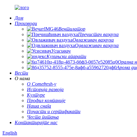
Дом
Производи
Вентилатор
Пречистач ваздуха
Овлаживач ваздуха
Одвлаживач ваздуха
Усисивач
Кухињски апарати
Орална н
Арома ди
Вести
О нама
О Comefresh-у
Историја развоја
Културе
Профил компаније
Наша снага
Почасти и сертификати
Честа питања
Контактирајте нас
English