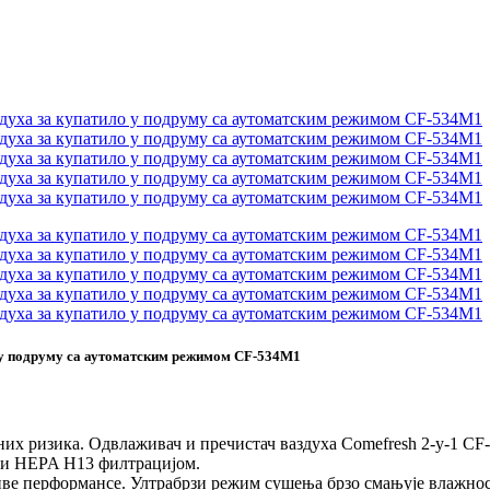
о у подруму са аутоматским режимом CF-534M1
них ризика. Одвлаживач и пречистач ваздуха Comefresh 2-у-1 CF
 и HEPA H13 филтрацијом.
иве перформансе. Ултрабрзи режим сушења брзо смањује влажн