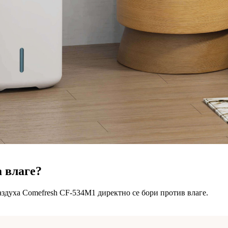
 влаге?
ваздуха Comefresh CF-534M1 директно се бори против влаге.