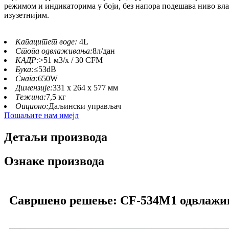
режимом и индикаторима у боји, без напора подешава ниво влаж
изузетнијим.
Капацитет воде:
4L
Стопа одвлаживања:
8л/дан
КАДР:
>51 м3/х / 30 CFM
Бука:
≤53dB
Снага:
650W
Димензије:
331 x 264 x 577 мм
Тежина:
7,5 кг
Опционо:
Даљински управљач
Пошаљите нам имејл
Детаљи производа
Ознаке производа
Савршено решење: CF-534M1 одвлажив