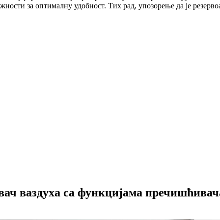
ности за оптималну удобност. Тих рад, упозорење да је резерво
ач ваздуха са функцијама пречишћивач