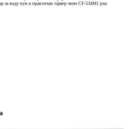
ар за воду пун и практичан тајмер чине CF-534M1 још
а