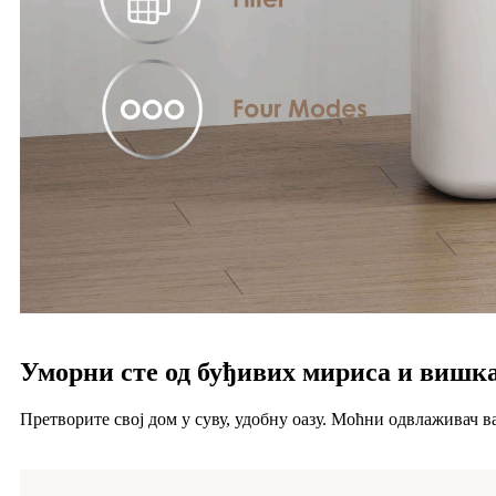
Уморни сте од буђивих мириса и вишка
Претворите свој дом у суву, удобну оазу. Моћни одвлаживач 