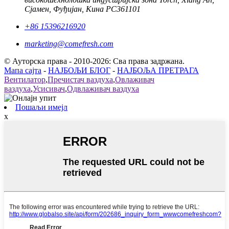
Сјамен, Фуђијан, Кина PC361101
+86 15396216920
marketing@comefresh.com
© Ауторска права - 2010-2026: Сва права задржана.
Мапа сајта
-
НАЈБОЉИ БЛОГ
-
НАЈБОЉА ПРЕТРАГА
Вентилатор
,
Пречистач ваздуха
,
Овлаживач
ваздуха
,
Усисивач
,
Одвлаживач ваздуха
Пошаљи имејл
x