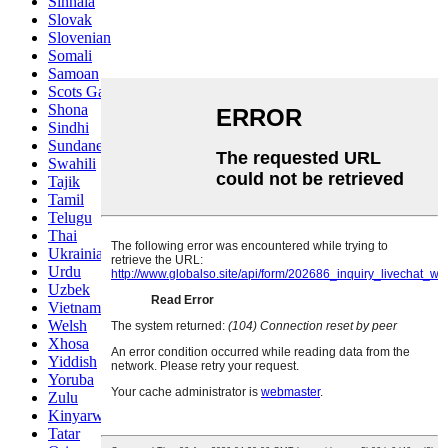
Sinhala
Slovak
Slovenian
Somali
Samoan
Scots Gaelic
Shona
Sindhi
Sundanese
Swahili
Tajik
Tamil
Telugu
Thai
Ukrainian
Urdu
Uzbek
Vietnamese
Welsh
Xhosa
Yiddish
Yoruba
Zulu
Kinyarwanda
Tatar