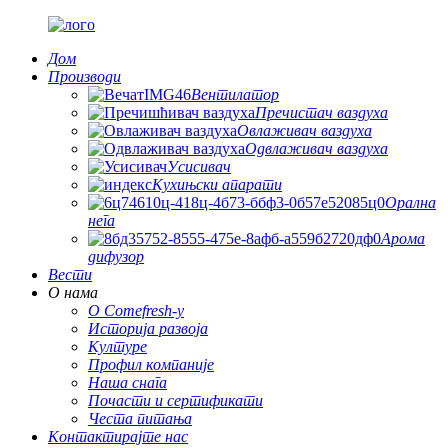
Дом
Производи
Вентилатор
Пречистач ваздуха
Овлаживач ваздуха
Одвлаживач ваздуха
Усисивач
Кухињски апарати
Орална
нега
Арома
дифузор
Вести
О нама
О Comefresh-у
Историја развоја
Културе
Профил компаније
Наша снага
Почасти и сертификати
Честа питања
Контактирајте нас