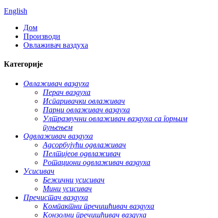
English
Дом
Производи
Овлаживач ваздуха
Категорије
Овлаживач ваздуха
Перач ваздуха
Испаривачки овлаживач
Парни овлаживач ваздуха
Ултразвучни овлаживач ваздуха са горњим
пуњењем
Одвлаживач ваздуха
Адсорбујући одвлаживач
Пелтијеов одвлаживач
Ротациони одвлаживач ваздуха
Усисивач
Бежични усисивач
Мини усисивач
Пречистач ваздуха
Компактни пречишћивач ваздуха
Конзолни пречишћивач ваздуха