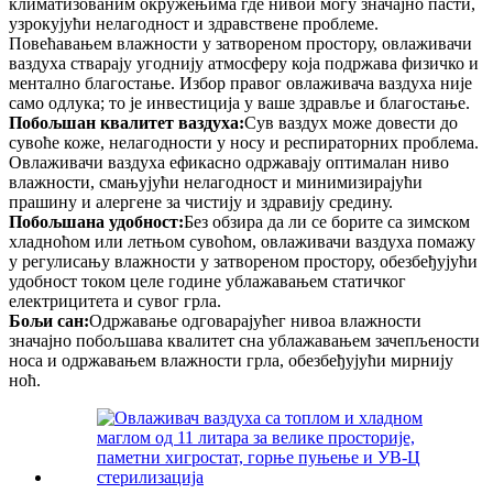
климатизованим окружењима где нивои могу значајно пасти,
узрокујући нелагодност и здравствене проблеме.
Повећавањем влажности у затвореном простору, овлаживачи
ваздуха стварају угоднију атмосферу која подржава физичко и
ментално благостање. Избор правог овлаживача ваздуха није
само одлука; то је инвестиција у ваше здравље и благостање.
Побољшан квалитет ваздуха:
Сув ваздух може довести до
сувоће коже, нелагодности у носу и респираторних проблема.
Овлаживачи ваздуха ефикасно одржавају оптималан ниво
влажности, смањујући нелагодност и минимизирајући
прашину и алергене за чистију и здравију средину.
Побољшана удобност:
Без обзира да ли се борите са зимском
хладноћом или летњом сувоћом, овлаживачи ваздуха помажу
у регулисању влажности у затвореном простору, обезбеђујући
удобност током целе године ублажавањем статичког
електрицитета и сувог грла.
Бољи сан:
Одржавање одговарајућег нивоа влажности
значајно побољшава квалитет сна ублажавањем зачепљености
носа и одржавањем влажности грла, обезбеђујући мирнију
ноћ.