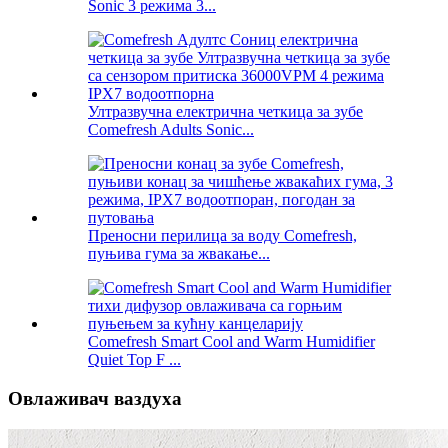
Sonic 3 режима 3...
Ултразвучна електрична четкица за зубе
Comefresh Adults Sonic...
Преносни перилица за воду Comefresh,
пуњива гума за жвакање...
Comefresh Smart Cool and Warm Humidifier
Quiet Top F ...
Овлаживач ваздуха