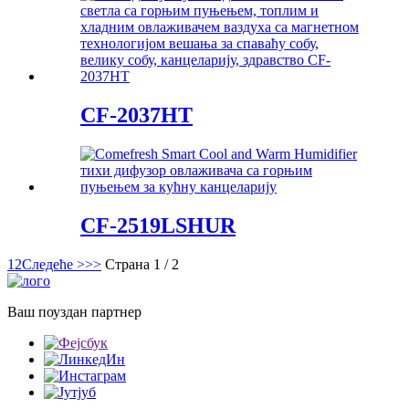
CF-2037HT
CF-2519LSHUR
1
2
Следеће >
>>
Страна 1 / 2
Ваш поуздан партнер