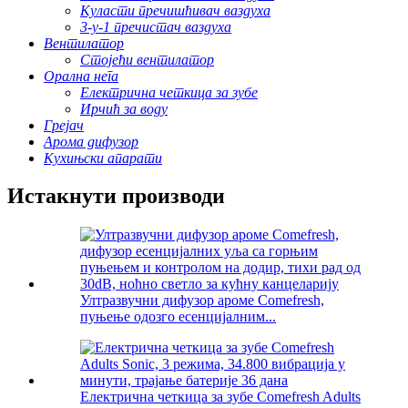
Куласти пречишћивач ваздуха
3-у-1 пречистач ваздуха
Вентилатор
Стојећи вентилатор
Орална нега
Електрична четкица за зубе
Ирчић за воду
Грејач
Арома дифузор
Кухињски апарати
Истакнути производи
Ултразвучни дифузор ароме Comefresh,
пуњење одозго есенцијалним...
Електрична четкица за зубе Comefresh Adults