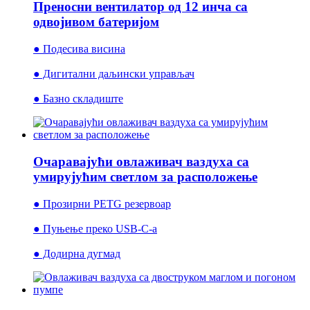
Преносни вентилатор од 12 инча са
одвојивом батеријом
● Подесива висина
● Дигитални даљински управљач
● Базно складиште
Очаравајући овлаживач ваздуха са
умирујућим светлом за расположење
● Прозирни PETG резервоар
● Пуњење преко USB-C-а
● Додирна дугмад