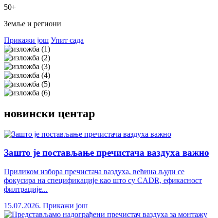
50+
Земље и региони
Прикажи још
Упит сада
новински центар
Зашто је постављање пречистача ваздуха важно
Приликом избора пречистача ваздуха, већина људи се
фокусира на спецификације као што су CADR, ефикасност
филтрације...
15.07.2026.
Прикажи још