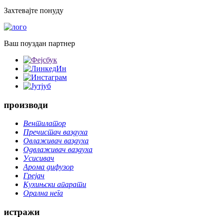
Захтевајте понуду
Ваш поуздан партнер
производи
Вентилатор
Пречистач ваздуха
Овлаживач ваздуха
Одвлаживач ваздуха
Усисивач
Арома дифузор
Грејач
Кухињски апарати
Орална нега
истражи