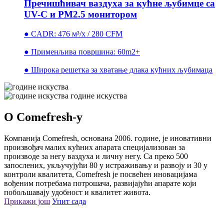
Пречишћивач ваздуха за кућне љубимце са
UV-C и PM2.5 монитором
● CADR: 476 м³/х / 280 CFM
● Применљива површина: 60m2+
● Широка решетка за хватање длака кућних љубимаца
године искуства
О Comefresh-у
Компанија Comefresh, основана 2006. године, је иновативни
произвођач малих кућних апарата специјализован за
производе за негу ваздуха и личну негу. Са преко 500
запослених, укључујући 80 у истраживању и развоју и 30 у
контроли квалитета, Comefresh је посвећен иновацијама
вођеним потребама потрошача, развијајући апарате који
побољшавају удобност и квалитет живота.
Прикажи још
Упит сада