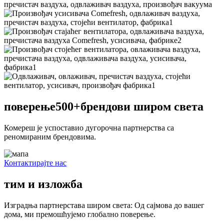
поверење
500+
брендови широм света
Комереш је успоставио дугорочна партнерства са
реномираним брендовима.
Контактирајте нас
тим и изложба
Изградња партнерстава широм света: Од сајмова до вашег
дома, ми премошћујемо глобално поверење.