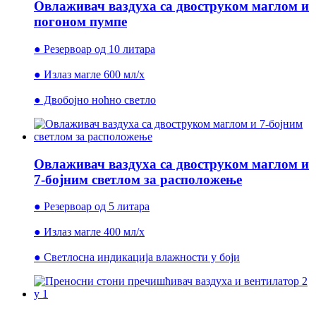
Овлаживач ваздуха са двоструком маглом и
погоном пумпе
● Резервоар од 10 литара
● Излаз магле 600 мл/х
● Двобојно ноћно светло
Овлаживач ваздуха са двоструком маглом и
7-бојним светлом за расположење
● Резервоар од 5 литара
● Излаз магле 400 мл/х
● Светлосна индикација влажности у боји