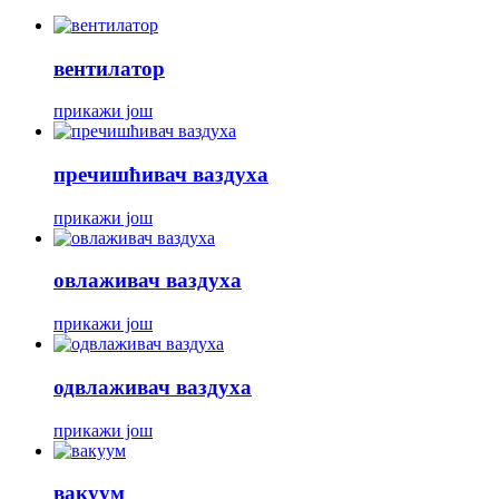
вентилатор
прикажи још
пречишћивач ваздуха
прикажи још
овлаживач ваздуха
прикажи још
одвлаживач ваздуха
прикажи још
вакуум