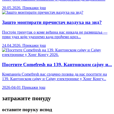
20.05.2026.
Прикажи још
Зашто монтирати пречистач ваздуха на зид?
Постоји тренутак о коме већина нас никада не размишља —
први удах који удахнемо када прођемо кроз...
24.04.2026.
Прикажи још
Посетите Comefresh на 139. Кантонском сајму и...
Компанија Comefresh вас срдачно позива да нас посетите на
139. Кантонском сајму и Сајму електронике у Хонг Конгу...
2026-04-01
Прикажи још
затражите понуду
оставите поруку испод