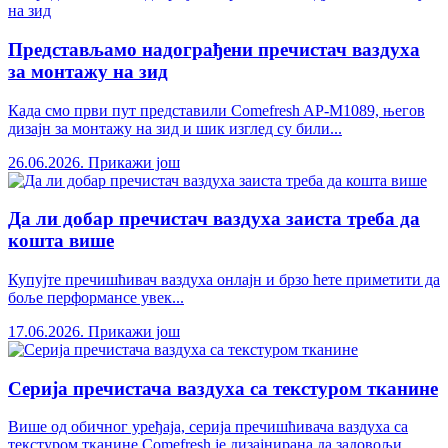
Представљамо надограђени пречистач ваздуха
за монтажу на зид
Када смо први пут представили Comefresh AP-M1089, његов
дизајн за монтажу на зид и шик изглед су били...
26.06.2026.
Прикажи још
Да ли добар пречистач ваздуха заиста треба да
кошта више
Купујте пречишћивач ваздуха онлајн и брзо ћете приметити да
боље перформансе увек...
17.06.2026.
Прикажи још
Серија пречистача ваздуха са текстуром тканине
Више од обичног уређаја, серија пречишћивача ваздуха са
текстуром тканине Comefresh је дизајнирана да задовољи...