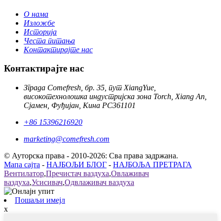
О нама
Изложбе
Историја
Честа питања
Контактирајте нас
Контактирајте нас
Зграда Comefresh, бр. 35, пут XiangYue,
високотехнолошка индустријска зона Torch, Xiang An,
Сјамен, Фуђијан, Кина PC361101
+86 15396216920
marketing@comefresh.com
© Ауторска права - 2010-2026: Сва права задржана.
Мапа сајта
-
НАЈБОЉИ БЛОГ
-
НАЈБОЉА ПРЕТРАГА
Вентилатор
,
Пречистач ваздуха
,
Овлаживач
ваздуха
,
Усисивач
,
Одвлаживач ваздуха
Пошаљи имејл
x