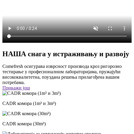
НАША снага у истраживању и развоју
Comefresh осигурава изврсност производа кроз ригорозно
тестирање у професионалним лабораторијама, пружајући
висококвалитетна, поуздана решења прилагођена вашим
потребама.
Прикажи још
CADR комора (1m³ и 3m³)
CADR комора (30m³)