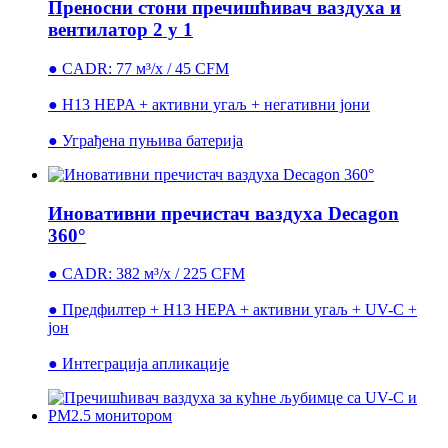
Преносни стони пречишћивач ваздуха и
вентилатор 2 у 1
● CADR: 77 м³/х / 45 CFM
● H13 HEPA + активни угаљ + негативни јони
● Уграђена пуњива батерија
Иновативни пречистач ваздуха Decagon
360°
● CADR: 382 м³/х / 225 CFM
● Предфилтер + H13 HEPA + активни угаљ + UV-C +
јон
● Интеграција апликације