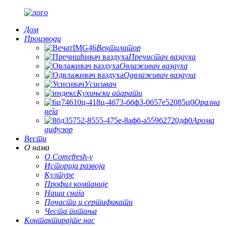
Дом
Производи
Вентилатор
Пречистач ваздуха
Овлаживач ваздуха
Одвлаживач ваздуха
Усисивач
Кухињски апарати
Орална
нега
Арома
дифузор
Вести
О нама
О Comefresh-у
Историја развоја
Културе
Профил компаније
Наша снага
Почасти и сертификати
Честа питања
Контактирајте нас