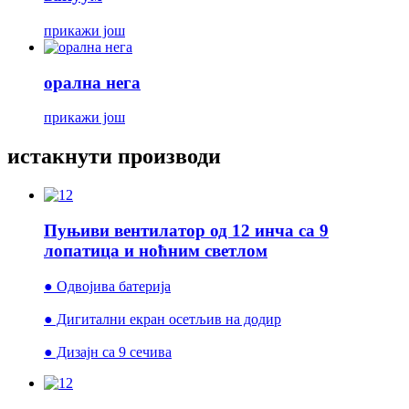
прикажи још
орална нега
прикажи још
истакнути производи
Пуњиви вентилатор од 12 инча са 9
лопатица и ноћним светлом
● Одвојива батерија
● Дигитални екран осетљив на додир
● Дизајн са 9 сечива