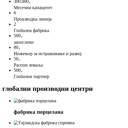
300.000
+
Месечни капацитет
6
Производна линија
2
Глобална фабрика
500
+
запослени
80
+
Инжењер за истраживање и развој
50
+
Распон земаља
500
+
Глобални партнер
глобални производни центри
фабрика порцелана