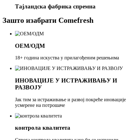
Тајландска фабрика спремна
Зашто изабрати Comefresh
ОЕМ/ОДМ
18+ година искуства у прилагођеним решењима
ИНОВАЦИЈЕ У ИСТРАЖИВАЊУ И
РАЗВОЈУ
Јак тим за истраживање и развој покреће иновације
усмерене на потрошаче
контрола квалитета
Строга контрола квалитета како би се испунили