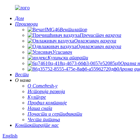
Дом
Производи
Вентилатор
Пречистач ваздуха
Овлаживач ваздуха
Одвлаживач ваздуха
Усисивач
Кухињски апарати
Орална н
Арома ди
Вести
О нама
О Comefresh-у
Историја развоја
Културе
Профил компаније
Наша снага
Почасти и сертификати
Честа питања
Контактирајте нас
English