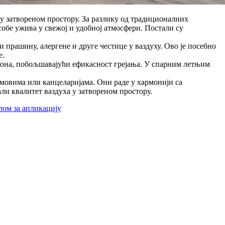
у затвореном простору. За разлику од традиционалних
собе ужива у свежој и удобној атмосфери. Постали су
прашину, алергене и друге честице у ваздуху. Ово је посебно
е.
фона, побољшавајући ефикасност грејања. У спарним летњим
омовима или канцеларијама. Они раде у хармонији са
и квалитет ваздуха у затвореном простору.