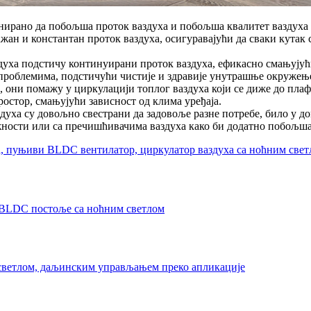
јнирано да побољша проток ваздуха и побољша квалитет ваздуха 
жан и константан проток ваздуха, осигуравајући да сваки кутак 
духа подстичу континуирани проток ваздуха, ефикасно смањујући 
 проблемима, подстичући чистије и здравије унутрашње окружењ
 они помажу у циркулацији топлог ваздуха који се диже до пла
ростор, смањујући зависност од клима уређаја.
духа су довољно свестрани да задовоље разне потребе, било у д
ности или са пречишћивачима ваздуха како би додатно побољшал