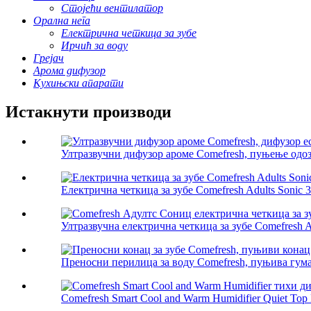
Стојећи вентилатор
Орална нега
Електрична четкица за зубе
Ирчић за воду
Грејач
Арома дифузор
Кухињски апарати
Истакнути производи
Ултразвучни дифузор ароме Comefresh, пуњење одоз
Електрична четкица за зубе Comefresh Adults Sonic 3
Ултразвучна електрична четкица за зубе Comefresh Ad
Преносни перилица за воду Comefresh, пуњива гума 
Comefresh Smart Cool and Warm Humidifier Quiet Top F