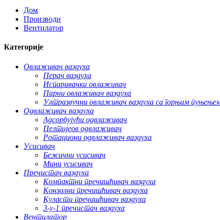
Дом
Производи
Вентилатор
Категорије
Овлаживач ваздуха
Перач ваздуха
Испаривачки овлаживач
Парни овлаживач ваздуха
Ултразвучни овлаживач ваздуха са горњим пуњење
Одвлаживач ваздуха
Адсорбујући одвлаживач
Пелтијеов одвлаживач
Ротациони одвлаживач ваздуха
Усисивач
Бежични усисивач
Мини усисивач
Пречистач ваздуха
Компактни пречишћивач ваздуха
Конзолни пречишћивач ваздуха
Куласти пречишћивач ваздуха
3-у-1 пречистач ваздуха
Вентилатор