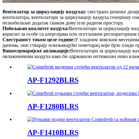
Вентилатор за циркулацију ваздуха
је свестрано решење диза
вентилатора, вентилатори за циркулацију ваздуха генеришу сна
незаобилазан додатак сваком дому или радном простору.
Побољшан квалитет ваздуха:
Вентилатори за циркулацију ваз
корисно за особе са алергијама или осетљивим респираторним
Свестраност током целе године:
У хладним зимским месецима,
данима, они стварају освежавајући поветарац који брзо хлади п
Вишесценаријске апликације:
Вентилатори за циркулацију ваз
овлаживачима ваздуха како би одржавали оптималан ниво влаж
AP-F1292BLRS
AP-F1280BLRS
AP-F1410BLRS