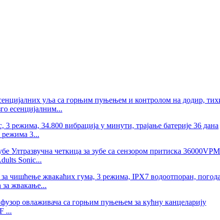
го есенцијалним...
 режима 3...
ults Sonic...
за жвакање...
 ...