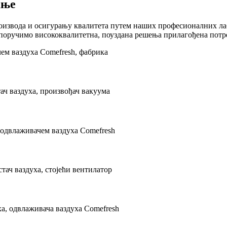
ање
роизвода и осигурању квалитета путем наших професионалних ла
споручимо висококвалитетна, поуздана решења прилагођена потр