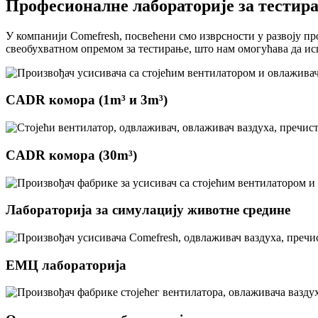
Професионалне лабораторије за тестир
У компанији Comefresh, посвећени смо изврсности у развоју п
свеобухватном опремом за тестирање, што нам омогућава да и
CADR комора (1m³ и 3m³)
CADR комора (30m³)
Лабораторија за симулацију животне средине
ЕМЦ лабораторија