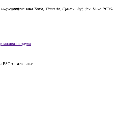
а индустријска зона Torch, Xiang An, Сјамен, Фуђијан, Кина PC36
влаживач ваздуха
и ESC за затварање