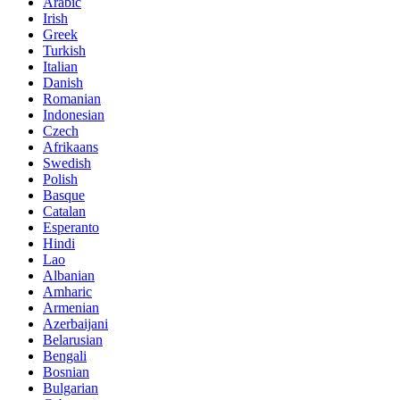
Arabic
Irish
Greek
Turkish
Italian
Danish
Romanian
Indonesian
Czech
Afrikaans
Swedish
Polish
Basque
Catalan
Esperanto
Hindi
Lao
Albanian
Amharic
Armenian
Azerbaijani
Belarusian
Bengali
Bosnian
Bulgarian