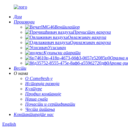
Дом
Производи
Вентилатор
Пречистач ваздуха
Овлаживач ваздуха
Одвлаживач ваздуха
Усисивач
Кухињски апарати
Орална н
Арома ди
Вести
О нама
О Comefresh-у
Историја развоја
Културе
Профил компаније
Наша снага
Почасти и сертификати
Честа питања
Контактирајте нас
English