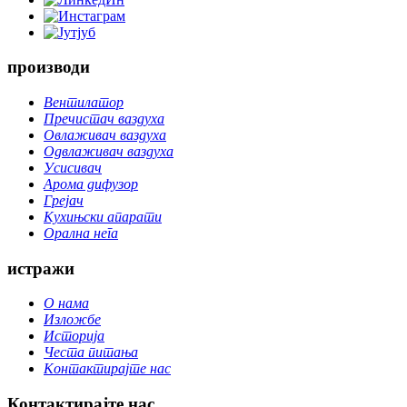
производи
Вентилатор
Пречистач ваздуха
Овлаживач ваздуха
Одвлаживач ваздуха
Усисивач
Арома дифузор
Грејач
Кухињски апарати
Орална нега
истражи
О нама
Изложбе
Историја
Честа питања
Контактирајте нас
Контактирајте нас