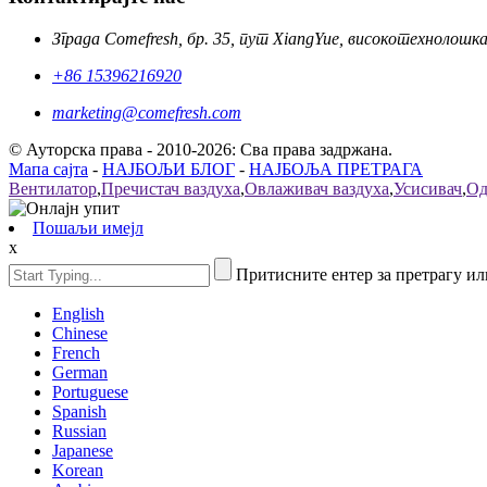
Зграда Comefresh, бр. 35, пут XiangYue, високотехнолошк
+86 15396216920
marketing@comefresh.com
© Ауторска права - 2010-2026: Сва права задржана.
Мапа сајта
-
НАЈБОЉИ БЛОГ
-
НАЈБОЉА ПРЕТРАГА
Вентилатор
,
Пречистач ваздуха
,
Овлаживач ваздуха
,
Усисивач
,
Од
Пошаљи имејл
x
Притисните ентер за претрагу ил
English
Chinese
French
German
Portuguese
Spanish
Russian
Japanese
Korean