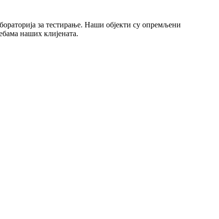
бораторија за тестирање. Наши објекти су опремљени
ебама наших клијената.